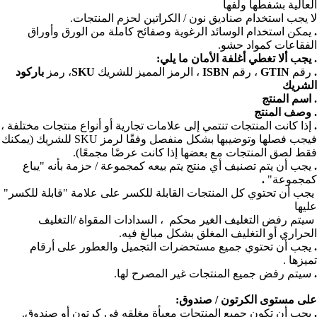
العالية بشفطها ولفها
لا يجب استخدام صناديق نون / الكراتين لحزم المنتجات.
.
يمكن استخدام الوسائد الرغوية وصفائح كاملة من الورق وأوراق
الفقاعات كمواد حشو.
. يجب ألا تغطي أغلفة الأمان ما يلي:
.
رقم
GTIN
، رقم
ISBN
، الرمز المميز للشريك
SKU
، رمز
باركود
الشريك
. اسم المنتج
. وصف المنتج
.
إذا كانت المنتجات تنتمي إلى علامات تجارية أو أنواع منتجات مختلفة ،
فيجب فصلها وتوضيبها بشكل منفصل وفقًا لرمز SKU للشريك (يمكنك
فقط لصق المنتجات مع بعضها إذا كانت عرضًا مجمعًا).
.
يجب أن يتم تصنيف أي منتج يتم بيعه كمجموعة / حزمة بأنه "يباع
كمجموعة"
.
يجب أن تحتوي كل المنتجات القابلة للكسر على علامة "قابلة للكسر"
عليها
سيتم رفض التغليف الغير محكم ، السدادات المقواة /التغليف
الحراري أو التغليف المغلق بشكل مبالغ فيه.
.
يجب أن تحتوي جميع مستحضرات التجميل والعطور على أرقام
تميزها .
.
سيتم رفض جميع المنتجات غير المصرح لها.
على مستوى الكرتون / صندوق:
.
يجب أن تكون جميع المنتجات معبأة مغلقه في كرتون أو صندوق.