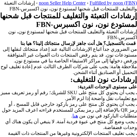
Fulfilled by noon (FBN)
›
noon Seller Help Center
›
إرشادات التعبئة
والتغليف للمنتجات قبل شحنها لمستودع نون، نون اكسبرس-FBN
إرشادات التعبئة والتغليف للمنتجات قبل شحنها
لمستودع نون، نون اكسبرس-FBN
إرشادات التعبئة والتغليف للمنتجات قبل شحنها لمستودع نون، نون
اكسبرس-FBN
قمت بالتسجيل؟ هل أنت جاهز لإرسال منتجاتك إلينا؟ هيا بنا
من الضروري جداً اتباع الإرشادات التالية عند إعداد منتجاتك لنقلها إلى
مستودعات نون. قد يتم رفض المنتجات ذات العبوات غير المتوافقة
ورفض دخولها إلى مراكز الاستيفاء الخاصة بنا في مستودع نون.
ملاحظة هامة: يجب على شركات الطرف الثالث عدم إعادة تغليف لوح
التحميل أو الصناديق أثناء الشحن.
إرشادات نون للتغليف:
على مستوى الوحدات الفردية:
.
يجب أن يحتوي كل منتج على SKU للشريك؛ رقم أو رمز تعريف مميز
مع تعليمات نقل واضحة إذا لزم الأمر.
.
يجب أن يحتوي كل منتج على رمز باركود خارجي قابل للمسح ، أو
رمز QR بالإضافة إلى رمز يمكن للمستخدم قراءته اعرف المزيد حول
متطلبات الباركود في نون من
هنا
.
.
يجب وضع كل منتج في عبوة فردية آمنة. لا ينبغي أن يكون هناك أي
وحدات فضفاضة.
.
يجب تغليف المنتجات الإلكترونية وغيرها من المنتجات ذات القيمة