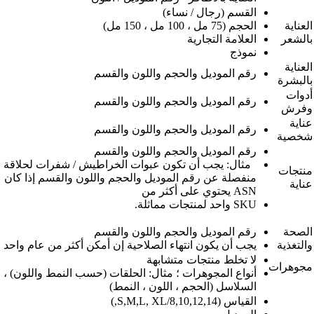
القسم (رجال / نساء)
العناية
الحجم (75 مل ، 100 مل ، 150 مل)
بالشعر
العلامة التجارية
نموذج
العناية
رقم الموديل والحجم واللون والقسم
بالبشرة
أدوات
رقم الموديل والحجم واللون والقسم
وفرش
عناية
رقم الموديل والحجم واللون والقسم
شخصية
رقم الموديل والحجم واللون والقسم
مثال: يجب أن تكون عبوات الخراطيش / شفرات لحلاقة
منتجات
منفصلة عن رقم الموديل والحجم واللون والقسم إذا كان
عناية
ASN يحتوي على أكثر من
SKU واحد لمنتجات مماثلة.
الصحة
رقم الموديل والحجم واللون والقسم
والتغذية
يجب أن يكون انتهاء الصلاحية إن أمكن أكثر من عام واحد
لا تخلط منتجات متشابهة
مجوهرات
أنواع المجوهرات ؛ مثال: الحلقات (حسب النمط واللون) ،
السلاسل (الحجم ، اللون ، النمط)
القياس (S,M,L, XL/8,10,12,14,)