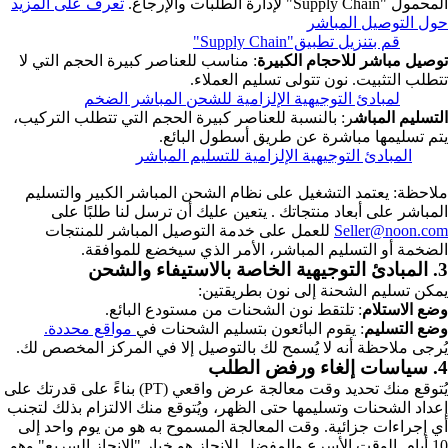
المحمول "Supply Chain" لإدارة الطلبات والإرجاع.
تعرف على المزيد
حول التوصيل المباشر
قم بتنزيل تطبيق"Supply Chain"
توصيل مباشر للاحجام الكبيرة
: مناسب للعناصر كبيرة الحجم التي لا
تتطلب التثبيت. نون تتولى تسليم العملاء.
لمبادئ التوجيهية الإلزامية للشحن المباشر الضخم
التسليم المباش
ر: بالنسبة للعناصر كبيرة الحجم التي تتطلب التركيب،
يتم تسليمها مباشرة عن طريق أسطول البائع.
المبادئ التوجيهية الإلزامية للتسليم المباشر
ملاحظة: يعتمد التشغيل على نظام الشحن المباشر الكبير والتسليم
المباشر على أبعاد منتجاتك . يتعين عليك أن ترسل لنا طلبًا على
Seller@noon.com
للعمل على خدمة التوصيل المباشر للمنتجات
الضخمة أو التسليم المباشر، الأمر الذي سيخضع للموافقة.
3. المبادئ التوجيهية الخاصة بالاستيفاء والشحن
يمكن تسليم الشحنة إلى نون بطريقتين:
وضع الاستلام
: تلتقط نون الشحنات من مستودع البائع.
وضع التسليم
: يقوم البائعون بتسليم الشحنات في
مواقع محددة.
يُرجى ملاحظة أنه لا يُسمح لك بالتوصيل إلا في المركز المخصص لك.
4. سياسات إلغاء ورفض الطلب
يُتوقع منك تحديد وقت معالجة عرض واقعي (PT) بناءً على قدرتك على
إعداد الشحنات وتسليمها حتى الظهر، ويُتوقع منك الالتزام بذلك لتجنب
أي إجراءات جزائية. وقت المعالجة المسموح به هو من يوم واحد إلى
10 أيام. الوقت الأسرع والمفضل للإنجاز هو خيار "الإنجاز السريع" وهو