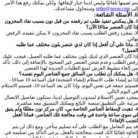
يتم تعيينها تلقائيًا وليس لدينا خيار لإيقافها. ولكن يمكنك رفع هذا الأمر
إلى
seller@noon.com
وسنحاول مساعدتك.
6. الأسئلة الشائعة:
1. هل يمكنني تنفيذ طلب تم رفضه من قبل نون بسبب نفاد المخزون
إذا كان العنصر متاحًا الآن؟
لا، بمجرد رفض الطلب بسبب نفاد المخزون، لا يمكن تنفيذه. الرفض
نهائي.
2. ماذا علي أن أفعل إذا كان لدي عنصر بلون مختلف عما طلبه
العميل؟
إذا كان العنصر الذي لديك بلون مختلف عما طلبه العميل، فيجب عليك
رفض الطلب وعدم شحن العنصر غير الصحيح. بالإضافة إلى ذلك، تأكد
من إلغاء تنشيط العرض لمنع الطلبات الجديدة لهذا العنصر.
3- هل يمكنك أن تطلب من السائق جمع العناصر اليوم نفسه؟
إذا تم إنشاء طلب الاستلام (إنشاء الشحنة) قبل الساعة 10 صباحًا -
فسيتم جمعه في نفس اليوم، وإذا كان بعد الساعة 10، فسيتم الاستلام
في اليوم التالي.
بمجرد تعيين الاستلام لمندوب التوصيل لدينا، ستكون تفاصيل الاتصال
مرئية على التطبيق/منصة البائع ويمكنك التنسيق معه مباشرة.
4- ذهبت لإسقاط العناصر الخاصة بي، كان مركز نون مغلقًا ولم يتبق
لي سوى ساعة واحدة في وقت معالجة تلك العناصر، فماذا أفعل
لتجنب الإلغاء؟
قد يتم التعامل مع الطلب على أنه تسليم متأخر، ومع ذلك لن يتم
إلغاؤه تلقائيًا لأنك قمت بمعالجته بالفعل. يرجى التأكد من تسليمه في