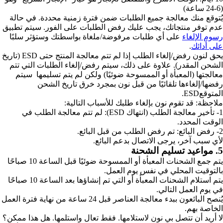
(6-24 ساعة)
يُتوقع منك معالجة جميع الطلبات ضمن فترة زمنية محددة. في حالة
عدم توفر منتجاتك، يجب عليك رفض الطلبات على الفور. سيتم تطبيق
رسوم الإلغاء
على أي طلبات مرفوضة/ملغاة بواسطتك وستؤثر سلبًا
على أدائك
.
يحق لنون رفض/إلغاء الطلب إذا لم تتم معالجة المنتج حتى ESD (تاريخ
الشحن المقدر). علاوة على ذلك، سيتم رفض/إلغاء الطلبات التي تتم
معالجتها (المعبأة أو الممسوحة ضوئيًا) ولكن لم يتم تسليمها سيتم
رفضها/إلغاءها تلقائيًا من قبل نون بمجرد خرق تاريخ الشحن
المتوقعESD.
ملاحظة: قد تقوم نون بإلغاء طلبك للأسباب التالية:
1- تأخير معالجة الطلب (انتهاك ESD): لم تتم معالجة الطلب في
الوقت المحدد.
2- رفض البائع: تم رفض الطلب من قبل البائع.
لأي سبب آخر، يرجى الاتصال بدعم البائع.
5. مواعيد تسليم الشحنة
يتم جمع الشحنات المعبأة أو الممسوحة ضوئيًا قبل الساعة 10 صباحًا
بالتوقيت المحلي في نفس يوم العمل.
يتم استلام الشحنات المعبأة أو التي تم إنشاؤها بعد الساعة 10 صباحًا
في يوم العمل التالي.
يُنصح البائعون ببدء معالجة العناصر قبل 24 ساعة من نهاية فترة العمل
الخاصة بهم.
لا أريد أن تتصل بي نون لاستلامها. فقط تعال واستلمها. هل هذا ممكن؟