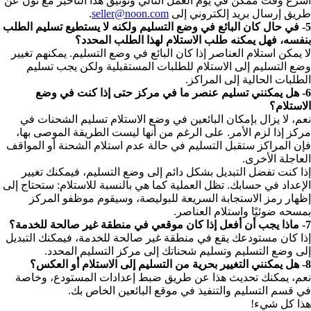
أسرع وقت ممكن في يوم العمل التالي وتوثيق هذا التأخير مع نون عن
طريق إرسال بريد إلكتروني إلى
seller@noon.com
.
5- في حال كان البائع في وضع التسليم ولكنه لا يستطيع تسليم الطلب
بنفسه، فهل يمكنه طلب الاستلام لهذا الطلب المحدد؟
لا يمكن استلام العناصر إذا كان البائع في وضع التسليم. يمكنهم تغيير
وضع التسليم إلى الاستلام للطلبات المستقبلية ولكن يجب تسليم
الطلبات الحالية إلى المراكز.
6- هل يمكنني تسليم عنصر ما في مركز حتى إذا كنت في وضع
الاستلام؟
نعم، لا يزال بإمكان البائعين في وضع الاستلام تسليم الشحنات في
مركز إذا لزم الأمر. على الرغم من أنها ليست الطريقة الموصى بها،
فإن المراكز ستقبل التسليم في حالة عدم استلام الشحنة أو المواقف
العاجلة الأخرى.
إذا كنت تفضل التبديل بشكل دائم إلى وضع التسليم، فيمكنك تغيير
الإعداد في حسابك. تظل العملية كما هي بالنسبة للاستلام: ستحتاج إلى
إظهار رمز الاستجابة السريعة للبوليصة، وسيقوم موظفو المركز
بمسحه ضوئيًا واستلام العناصر.
7- ماذا يجب أن أفعل إذا كان موقعي في منطقة غير صالحة للخدمة؟
إذا كان مستودعك يقع في منطقة غير صالحة للخدمة، فيمكنك التبديل
إلى وضع التسليم وتسليم شحناتك إلى مركز التسليم المحدد.
8- هل يمكنني التغيير بحرية من التسليم إلى الاستلام أو العكس؟
نعم، يمكنك تحديث هذا عن طريق ضبط إعدادات المستودع، وخاصة
في قسم التسليم والتنفيذ في موقع البائعين الخاص بك.
هذا كل شيء!