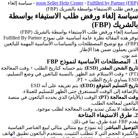
Fulfilled by Partner (FBP)
›
noon Seller Help Center
›
سياسة إلغاء
ورفض طلب الاستيفاء بواسطة بالشريك (FBP)
سياسة إلغاء ورفض طلب الاستيفاء بواسطة
بالشريك (FBP)
سياسة إلغاء ورفض طلب الاستيفاء بواسطة بالشريك (FBP)
توفر هذه المقالة نظرة عامة أساسية على نموذج Fulfilled By Partner
(FBP)، مع توضيح المصطلحات والسياسات الأساسية المهمة للبائعين
الذين يعملون ضمن هذا الإطار
عند نون.
1. المصطلحات الأساسية لنموذج FBP
تاريخ الشحن المقدر (ESD)
: يتم حسابه كتاريخ الطلب + وقت المعالجة
(PT) + وقت الاستلام عند الظهر. بالنسبة للبائعين في وضع التسليم،
ESD يساوي تاريخ الطلب + PT.
تاريخ التسليم المتوقع (EDD):
يتم تعريفه على أنه ESD
بالإضافة إلى الوقت المستغرق حتى الظهر للتسليم للعملاء.
وقت المعالجة (PT)
: الوقت (بالأيام) الذي يحدده البائعون في منصة
البائعين لمعالجة الطلب.
ملاحظة: لا يمكن تمديد وقت المعالجة لطلب موجود.
2. طرق الاستيفاء المتاحة
يقدم FBP عدة طرق، بما في ذلك:
ا
لتوصيل المباشر
: إنه نموذج بيع متتالي مثالي لبيع العناصر القياسية
والكبيرة الحجم التي لا تتطلب التثبيت. يستخدم البائعون تطبيق الهاتف