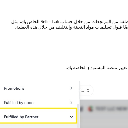
إن فهم عملية قبول واستلام المرتجعات بكفاءة أمر بالغ الأهمية للحفاظ على العمليات السلسة. في هذه المقالة، سنناقش كيفية تلقي أنواع مختلفة من المرتجعات من خلال حساب Seller Lab الخاص بك، مثل
تغيير منصة المستودع الخاصة بك.