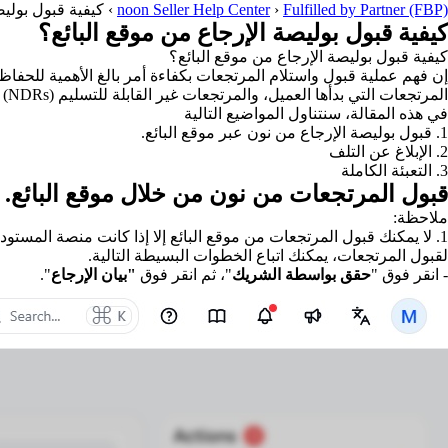
Fulfilled by Partner (FBP)
›
noon Seller Help Center
›
كيفية قبول بوليص
كيفية قبول بوليصة الإرجاع من موقع البائع؟
كيفية قبول بوليصة الإرجاع من موقع البائع؟
المرتجعات التي بدأها العميل، والمرتجعات غير القابلة للتسليم (NDRs) بسبب عدم استجابة العميل وطلبات الإرجاع إلى البائع (RTV). يمكنك أيضًا قبول تسليمات مواد التعبئة والتغليف من خلال هذه العملية.
في هذه المقالة، سنتناول المواضيع التالية
1. قبول بوليصة الإرجاع من نون عبر موقع البائع.
2. الإبلاغ عن التلف
3. التعبئة الكاملة
قبول المرتجعات من نون من خلال موقع البائع.
ملاحظة:
1. لا يمكنك قبول المرتجعات من موقع البائع إلا إذا كانت منصة المستودع الخاصة بك على الويب. يمكنك الرجوع إلى هذه
لقبول المرتجعات، يمكنك اتباع الخطوات البسيطة التالية.
- انقر فوق "
حقق بواسطة الشريك
"، ثم انقر فوق
"بيان الإرجاع
".