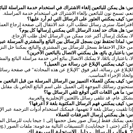
س: هل يمكن للبائعين إلغاء الاشتراك في استخدام خدمة المراسلة للبا
نعم، تسمح نون للبائعين بإلغاء الاشتراك في استخدام خدمة المراسلة.
س: كيف يمكنني العثور على الرسائل التي لم أرد عليها؟
افتراضيًا، سترى رسائل تتطلب الرد عند الانتقال إلى صفحة إرجاع العمل
س: هل هناك حد لعدد الرسائل التي يمكنني إرسالها كل يوم؟
لا، يمكنك إرسال أكبر عدد ممكن من الرسائل لحل طلب الإرجاع.
س: لماذا تحتفظ نون بسجل للرسائل بين البائع والمشتري المرسلة عبر
من خلال الاحتفاظ بسجل للرسائل بين المشتري والبائع، يمكننا حل ا
س: باعتباري بائع، هل يمكنني الاتصال بالبائعين الآخرين؟
لا، باعتبارك بائعًا، لا يمكنك الاتصال ببائع آخر، خدمة مراسلة البائع و
س: كيف يمكنني الإبلاغ عن رسالة من العميل؟
للإبلاغ عن رسالة، انقر فوق "الإبلاغ عن هذه المحادثة" في صفحة رسائل
واتخاذ الإجراء المناسب.
س: كيف يمكن للعملاء التمييز بين الرسائل المرسلة من قبل البائعين 
ستحتوي رسائلك الموجهة إلى العميل على اسم البائع الخاص بك مقابل 
س: ما هي اللغات التي أتوقع تلقي الرسائل بها؟
بشكل عام، قد تتلقى رسائل باللغتين الإنجليزية والعربية.
س: كيف يمكنني فهم الرسائل المكتوبة بلغة لا أعرفها؟
إذا تلقيت رسائل بلغة لا تفهمها، فيمكنك استخدام أدوات الترجمة عبر ا
س: هل يمكنني إرسال المرفقات للعملاء
أو أكثر (حتى 1 جيجابايت). التنسيقات التالية مدعومة: ملفات الصور (.jpg، و.jpeg، و.png)
7. قوالب الرسائل - دليل الاستجابة السريعة لك