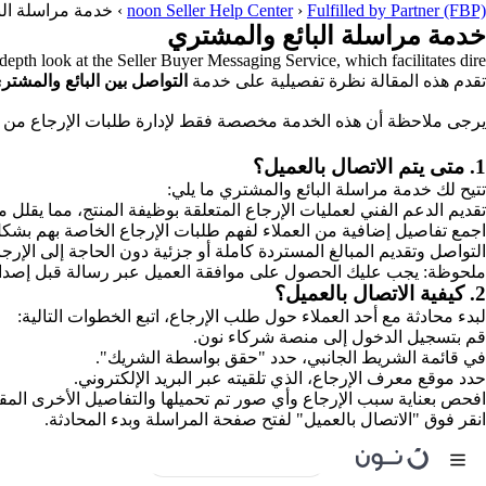
Fulfilled by Partner (FBP)
›
noon Seller Help Center
›
خدمة مراسلة الب
خدمة مراسلة البائع والمشتري
depth look at the Seller Buyer Messaging Service, which facilitates dire...
تقدم هذه المقالة نظرة تفصيلية على خدمة
التواصل بين البائع والمشت
يرجى ملاحظة أن هذه الخدمة مخصصة فقط لإدارة طلبات الإرجاع من خلال Seller Lab، ولا يمكن استخدامها للتواصل مع العملاء أو التفاعل معهم لأي أغراض أو 
1. متى يتم الاتصال بالعميل؟
تتيح لك خدمة مراسلة البائع والمشتري ما يلي:
تقديم الدعم الفني لعمليات الإرجاع المتعلقة بوظيفة المنتج، مما يقلل 
اجمع تفاصيل إضافية من العملاء لفهم طلبات الإرجاع الخاصة بهم بشك
التواصل وتقديم المبالغ المستردة كاملة أو جزئية دون الحاجة إلى الإرجا
ملحوظة: يجب عليك الحصول على موافقة العميل عبر رسالة قبل إصدار 
2. كيفية الاتصال بالعميل؟
لبدء محادثة مع أحد العملاء حول طلب الإرجاع، اتبع الخطوات التالية:
قم بتسجيل الدخول إلى منصة شركاء نون.
في قائمة الشريط الجانبي، حدد "حقق بواسطة الشريك".
حدد موقع معرف الإرجاع، الذي تلقيته عبر البريد الإلكتروني.
افحص بعناية سبب الإرجاع وأي صور تم تحميلها والتفاصيل الأخرى المق
انقر فوق "الاتصال بالعميل" لفتح صفحة المراسلة وبدء المحادثة.