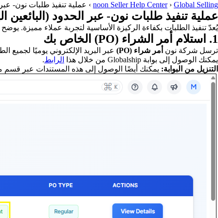
Global Selling
›
noon Seller Help Center
›
عملية تنفيذ طلبات نون- عبر ا
عملية تنفيذ طلبات نون- عبر الحدود (البائعين اله
يُعدّ تنفيذ الطلبات بكفاءة الركيزة الأساسية لتجربة عملاء مميزة. يوضح هذا الدليل العملية الكاملة لل
1. استلام أمر الشراء (PO) الخاص بك
ترسل شركة نون
أمر شراء (PO)
عبر البريد الإلكتروني يوميًا لجميع ال
يمكنك الوصول إلى بوابة Globalship من خلال هذا
الرابط
.
التنزيل من البوابة:
يمكنك أيضًا الوصول إلى هذه المستندات عبر قسم مستندات الشحن (ing Document