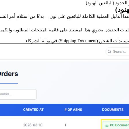
لحدود (البائعين الهنود)
نود)
بائعين على نون— بدءًا من استلام أمر الشراء (Purchase Order - PO) وحتى التسليم الناجح في مراكزنا (s
طلبات الجديدة. يحتوي هذا المستند على قائمة المنتجات المطلوبة والكمي
Shipp) في بوابة الشركاء.