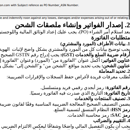
2. إصدار الفواتير وإنشاء ملصقات الشحن
بعد استلام أمر الشراء (PO)، يجب عليك إعداد الوثائق المالية واللوجستية اللازمة.
متطلبات الفاتورة
1. بيانات الأطراف (المورد والمشتري)
يجب توضيح بيانات كل من المورد والمشتري بشكل واضح لإثبات الهوية الق
أرقام ضريبة السلع والخدمات (GST):
يجب إدراج رقم GSTIN الصحيح لكل من البائع والمشتري.
عناوين الفواتير:
أكمل عنوان "الفاتورة من" (المورد) وعنوان "الفاتورة إ
عناوين الشحن:
يجب تحديد مواقع "الشحن من" و"الشحن إلى" بشكل واض
2. تحديد المعاملة
تُطلب معرفات فريدة لأغراض حفظ السجلات والإقرارات الضريبية:
رقم الفاتورة:
رمز أبجدي رقمي فريد ومتسلسل.
تاريخ الفاتورة:
التاريخ الذي صدرت فيه الفاتورة رسميًا.
3. تصنيف المنتجات والخدمات
يضمن التصنيف الصحيح المعالجة الضريبية المناسبة وفقًا لقانون ضريبة الس
رمز HSN:
النظام المنسق لتسمية السلع.
رمز SAC:
رمز محاسبة الخدمات.
4. التقييم والضرائب
يجب أن يكون التفصيل المالي واضحًا وشفافًا ليعكس الالتزام الضريبي 