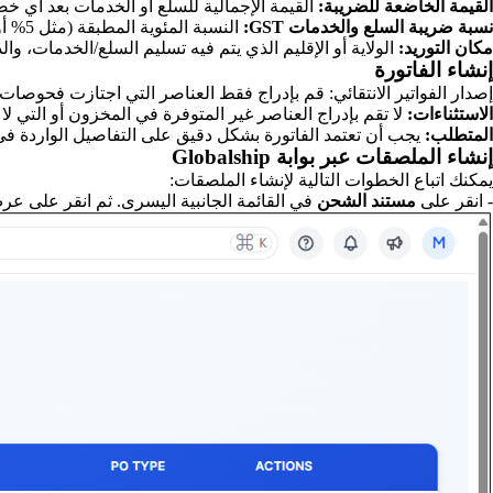
القيمة الخاضعة للضريبة:
القيمة الإجمالية للسلع أو الخدمات بعد أي 
نسبة ضريبة السلع والخدمات GST:
النسبة المئوية المطبقة (مثل 5% أو 12% أو 18% أو 28%) وقيمة الضريبة المحسوبة (CGST أو SGST أو IGST).
مكان التوريد:
الولاية أو الإقليم الذي يتم فيه تسليم السلع/الخدمات، وال
إنشاء الفاتورة
إصدار الفواتير الانتقائي: قم بإدراج فقط العناصر التي اجتازت فحوصا
الاستثناءات:
لا تقم بإدراج العناصر غير المتوفرة في المخزون أو التي لا
المتطلب:
يجب أن تعتمد الفاتورة بشكل دقيق على التفاصيل الواردة في أمر
إنشاء الملصقات عبر بوابة Globalship
يمكنك اتباع الخطوات التالية لإنشاء الملصقات:
- انقر على
مستند الشحن
في القائمة الجانبية اليسرى. ثم انقر على ع