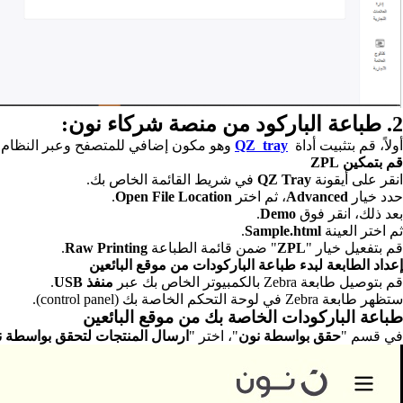
2. طباعة الباركود من منصة شركاء نون:
أولاً، قم بتثبيت أداة
QZ tray
وهو مكون إضافي للمتصفح وعبر النظام ال
قم بتمكين ZPL
انقر على أيقونة
QZ Tray
في شريط القائمة الخاص بك.
حدد خيار
Advanced
، ثم اختر
Open File Location
.
بعد ذلك، انقر فوق
Demo
.
ثم اختر العينة
Sample.html
.
قم بتفعيل خيار "
ZPL
" ضمن قائمة الطباعة
Raw Printing
.
إعداد الطابعة لبدء طباعة الباركودات من موقع البائعين
قم بتوصيل طابعة Zebra بالكمبيوتر الخاص بك عبر
منفذ USB
.
ستظهر طابعة Zebra في لوحة التحكم الخاصة بك (control panel).
طباعة الباركودات الخاصة بك من موقع البائعين
في قسم "
حقق بواسطة نون
"، اختر "
ارسال المنتجات لتحقق بواسطة ن