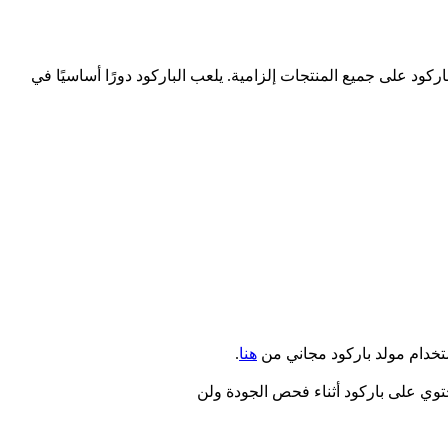
بر نموذجي البيع "حقق بواسطة نون" (FBN) أو "حقق بواسطة الشريك" (FBP)، تعتبر اضافة الباركود على جميع المنتجات إلزامية. يلعب الباركود دورًا أساسيًا في
ستخدام مولد باركود مجاني من
هنا
.
توي على باركود أثناء فحص الجودة ولن