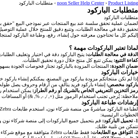
Product Listing
›
noon Seller Help Center
›
متطلبات الباركود
متطلبات الباركود
متطلبات الباركود
تحقيق دقة في معالجة الطلبات، وتتبع دقيق للمنتج خلال عملية التوصي
إليكم كل ما تحتاجون معرفته حول إنشاء، رفع، وطباعة الباركود لمنتج
لماذا تعتبر الباركودات مهمة ؟
الدقة في معالجة الطلبات:
يتيح الباركود دقة في اختيار وتغليف الطلبات
كفاءة التتبع:
يمكن تتبع كل منتج خلال دورة تحقيق الطلبات.
ضمان الجودة:
المنتجات المزودة بالباركود تجتاز فحوصات الجودة بسهولة
خيارات الباركود
إذا لم تكن منتجاتكم مزودة بباركود من المصنع، يمكنكم إنشاء باركود خا
باركود مخصص:
إنشاء باركود فريد يتألف من أرقام وحروف يصل طوله إلى 16 
رمز التخزين التعريفي الخاص بالشريك أو رقم الطراز:
يمكن استخدام رمز SKU الخاص بكم أو رقم طراز المن
ملاحظة: يُرجى تجنب استخدام الرموز مثل (+, /, -, %, &) أو المسافات 
إرشادات طباعة الباركود
لطباعة الباركود مباشرةً من منصة شركاء نون، استخدم طابعات Zebra المتوافقة مع
الخطوات الرئيسية:
1- تحميل الباركود:
قم بتحميل جميع الباركودات إلى منصة شركاء نون و
تتمكن من تلبية طلبك.
2- التوافق مع الطابعات:
فقط طابعات Zebra متوافقة مع موقع شركاء نون. تأكد من أن طراز الطابعة يدعم لغة ZPL.