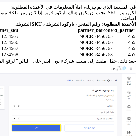
في المستند الذي تم تنزيله، املأ المعلومات في الأعمدة المطلوبة:
لكل رم
اضافته.
الأعمدة المطلوبة: رقم المتجر ، باركود الشريك ، SKU الشريك.
tner_sku
partner_barcode
id_partner
1234565
NOER53456765
1455
1234566
NOER53456766
1455
1234567
NOER53456767
1455
1234568
NOER53456768
1455
-بعد ذلك، حمّل ملفك إلى منصة شركاء نون. انقر على "
التالي
" لرفع ال