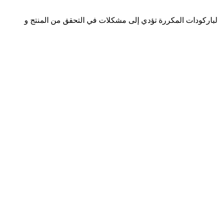
ن لكل إصدار باركود خاص به. الباركودات المكررة تؤدي إلى مشكلات في التحقق من المنتج و