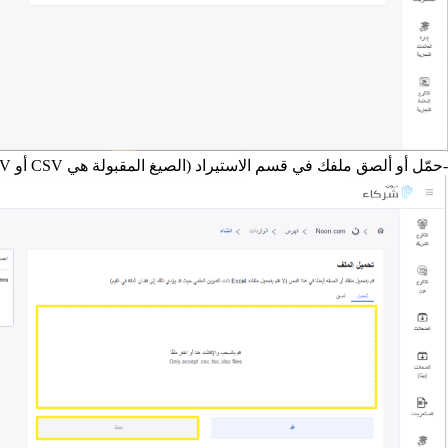
-حمّل أو ألصق ملفك في قسم الاستيراد (الصيغ المقبولة هي CSV أو TSV أو XLS). ثم انقر على زر