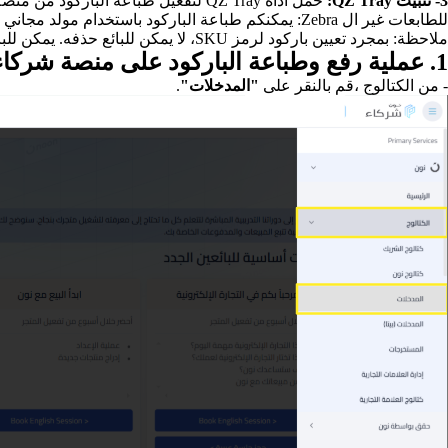
3- تثبيت QZ Tray:
حمّل أداة QZ Tray لتفعيل طباعة الباركود من منصة شركاء نون. يمكنكم إيجاد التعليمات التفصيلية في القسم التالي.
للطابعات غير ال Zebra: يمكنكم طباعة الباركود باستخدام مولد مجاني عبر الإنترنت.
ملاحظة: بمجرد تعيين باركود لرمز SKU، لا يمكن للبائع حذفه. يمكن للبائع رفع باركود جديد، ولكن سيظل الباركود الأصلي موجودًا.
1. عملية رفع وطباعة الباركود على منصة شركاء نون
- من الكتالوج ،قم بالنقر على
"المدخلات"
.