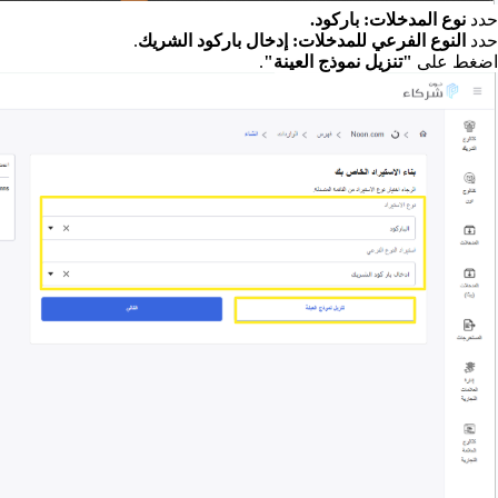
حدد
نوع المدخلات: باركود.
حدد
النوع الفرعي للمدخلات: إدخال باركود الشريك
.
اضغط على
"تنزيل نموذج العينة"
.