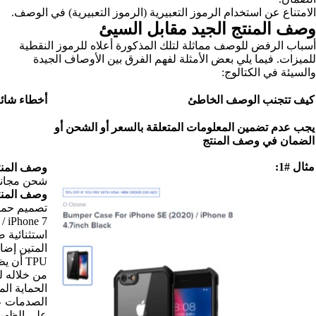
ز التعبيرية) في الوصف.
يئ
علاه للرموز النقطية
ين الأوصاف الجيدة
أخطاء شائعة
 أو الشحن أو
وصف المنتج (خاطئ):
شحن مجاني وتوصيل خلال يومين
وصف المنتج (الصح):
تصميم حماية فائقة للصدمات ، جراب O Ozone لهاتف
iPhone SE (2020) / iPhone 8 / iPhone 7 مزود بحماية
استثنائية ضد الأضرار الخارجية. يضمن إطار الكمبيوتر
المتين إضافة ميزة مع الجزء الخلفي المرن من مادة
TPU أن يظل هاتفك محميًا دائمًا مع تصميم أنيق يلمع
من خلاله للحصول على مظهر ممتاز. تم تصميم زوايا
الحماية الممتازة من السقوط خصيصًا لامتصاص
الصدمات عند السقوط. يوفر التصميم شبه الشفاف
على الظهر مظهرًا فريدًا من نوعه ويوفر قبضة محسّنة