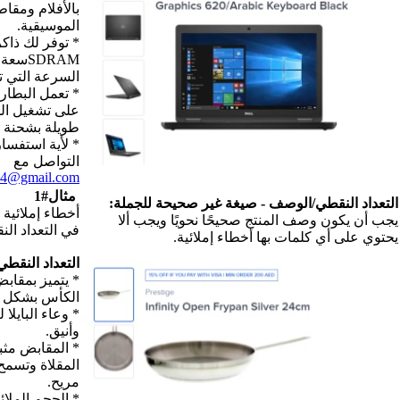
بالأفلام ومقاطع الفيديو
الموسيقية.
* توفر لك ذاكرة DDR4
SDRAMسعة 4 جيجا بايت
السرعة التي تحتاجها.
* تعمل البطارية عالية السعة
على تشغيل الجهاز لساعات
طويلة بشحنة واحدة.
* لأية استفسارات أخرى ، يمكنك
التواصل مع
.
abc1234@gmail.com
مثال#1
لجملة:
أخطاء إملائية غير صحيحة نحويًا
 ألا
في التعداد النقطي للميزات:
التعداد النقطي:
* يتميز بمقابض قوية تحمل
الكأس بشكل مريح.
* وعاء البايلا له تصميم بسيط
وأنيق.
* المقابض مثبتة بإحكام في
المقلاة وتسمح بإمساكها بشكل
مريح.
* الحجم الملائم يجعل من السهل