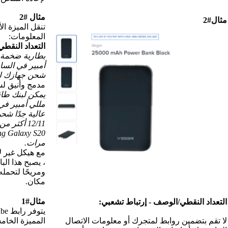
مثال #2
تنقل الميزة الأولى والثالثة نفس
المعلومات:
التعداد النقطي:
بطارية ضخمة بقوة 25000 مللي
أمبير في الساعة تحافظ على
شحن جهازك لساعات طويلة.
مدمج وأنيق لسهولة النقل.
يمكن لبنك طاقة بسعة 25000
مللي أمبير في الساعة بسعة
عالية جدًا شحن جهاز iPhone
12/11 أكثر من 6 مرات ، و
Samsung Galaxy S20 أعلى من 5
مرات.
مع هيكل غير لامع وخفيف الوزن
، يصبح هذا الباور بانك ملحقًا أنيقًا
ومريحًا لتحمله معك في كل
مكان.
مثال#1
يتوفر رابط YouTube في النقطة
اتصال
المميزة الخامسة: