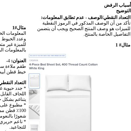
ات:
ية
مثال#1
يتضمن
المعلومات الخاصة بنوع المنتج
وعدد الخيوط في التعداد النقطي
للميزة غير متطابقة عند مقارنتها
بالمعلومات المقدمة في العنوان.
العنوان:
4-
طقم ملاءة سرير مكون من 400
خيط قطن أبيض King.
التعداد النقطي:
* جدد حيوية غرفة نومك مع طقم
اللحاف القابل للعكس والذي
يتناغم بشكل جميل مع أي ملاءة
* مطبوع على قاعدة عدد الخيوط
100٪ قطن ممتاز 180 ليمنحك
شعورًا بالنعومة الإضافية والراحة.
* ناعم حريري ، فاخر ، مقاوم
للتجاعيد.