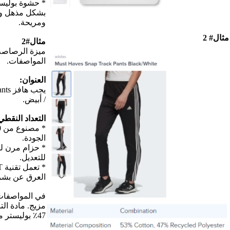
* حشوة بوليستر جوفاء ناعمة
بشكل مذهل وهي قطيفة
ومريحة.
مثال#2
ميزة الرصاصة غير متطابقة مع
المواصفات.
العنوان:
يجب هافز Snap Track Pants أسود
/ أبيض.
التعداد النقطي:
* مصنوع من 100٪ قطن عالي
الجودة.
* حزام مرن لملاءمة قابلة
للتعديل.
* تعمل تقنية Dri-FIT على إبعاد
العرق عن بشرتك.
في المواصفات المذكورة: المواد:
مزيج. مادة التركيب: 53٪ قطن.
47٪ بوليستر معاد تدويره.