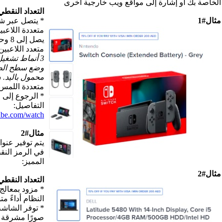
 أخرى
التعداد النقطي:
* يتصل عبر شبكة Wi-Fi للألعاب
متعددة اللاعبين ؛ يمكن توصيل ما
يصل إلى 8 وحدات تحكم للعب
متعدد اللاعبين اللاسلكي المحلي.
3 أنماط تشغيل: وضع التلفزيون ،
وضع سطح الطاولة ، وضع
محمول باليد.
شاشة لمس سعوية
متعددة اللمس مقاس 6.2 بوصة.
* الرجوع إلى الرابط لمزيد من
التفاصيل:
https://www.youtube.com/watch؟
مثال#2
يتم توفير عنوان البريد الإلكتروني
في الرمز النقطي الخامس
المميز:
التعداد النقطي:
* مزود بمعالج مدمج 7200U يمنح
النظام أداءً متواصلاً.
* توفر الشاشة مقاس 14 بوصة
صورًا مشرقة ونقية للاستمتاع