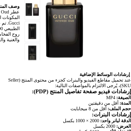
وصف المنتج (الصح):
عطر Gucci Oud هو عطر قوي ومغري مشتق من
المكونات الشرقية التي تعكس بشكل مثالي روح
Gucci. تم صنع هذا العطر الغني بمصدر فريد من العود
الطبيعي 100٪. يمكن لكل من الرجال والنساء تجسيد
روح الفخامة الحقيقية من خلال الرائحة الساحرة
والغنية والغريبة لعود Gucci Oud.
عند تحميل مقاطع الفيديو والبنرات كجزء من محتوى المنتج (Seller