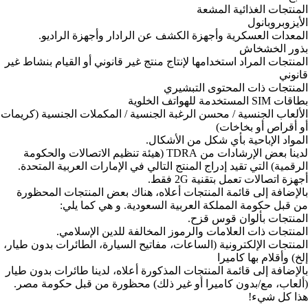
المنتجات الغذائية المشعة
الأيزوبروبانول
المعدات العسكرية وأجهزة الكشف عن الرادار وأجهزة الراديو.
بذور الخشخاش
المنتجات المراد استخدامها لإنتاج منتج غير قانوني أو القيام بنشاط غير
قانوني
المنتجات ذات المحتوى التبشيري
بطاقات SIM المستخدمة للهواتف الخلوية
الألعاب الجنسية / محسن الرغبة الجنسية / المكملات الجنسية (كريمات
أو أقراص أو بخاخات)
المواد الإباحية بأي شكل من الأشكال.
لدينا بعض الإرشادات من TDRA (هيئة تنظيم الاتصالات والحكومة
الرقمية) التي تقيد إدراج المنتج التالي في الإمارات العربية المتحدة.
أجهزة اتصالات تعمل بتقنية 2G فقط.
بالإضافة إلى قائمة المنتجات أعلاه، هناك بعض المنتجات المحظورة
من قبل حكومة المملكة العربية السعودية. و هي كما يلي:
المنتجات بألوان قوس قزح.
المنتجات ذات العلامات والرموز المخالفة للدين الإسلامي.
المنتجات الإلكترونية (الساعات، مفاتيح السيارة، الطائرات بدون طيار،
إلخ) وأقلام بها كاميرا
بالإضافة إلى قائمة المنتجات المذكورة أعلاه، لدينا طائرات بدون طيار
(ألعاب، مع/بدون كاميرا أو غير ذلك) محظورة من قبل حكومة مصر.
هذا كل شيء!