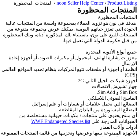
Product Listing
›
noon Seller Help Center
›
المنتجات المحظورة
المنتجات المحظورة
المنتجات المحظورة
هدفنا في نون هو تزويد العملاء بمجموعة واسعة من المنتجات عالية
الجودة التي تعزز حياتهم اليومية. يمكنك عرض مجموعة متنوعة من
المنتجات للبيع على نون، باستثناء تلك المذكورة أدناه، وتلك المحظورة
من قبل حكومة الدولة التي نعمل فيها:
جميع أنواع الأدوية المخدرة
معززات إشارة الهاتف المحمول أو مكبرات الصوت أو أجهزة إعادة
الإرسال
أنظمة أو أجهزة أو ملحقات تتبع المركبات بنظام تحديد المواقع العالمي
(GPS)
أجهزة شبكات الجيل الثاني 2G
جهاز تشويش الاتصالات
Sim Box و Sim Add.
الماسح الضوئي اللاسلكي
البضائع التي تحمل علامات أو شعارات أو علم إسرائيل
البضائع المستوردة من البلدان المقاطعة
أي منتج يحتوي على منتجات / مكونات حيوانية مستخلصة من
الحيوانات المدرجة على
WWF Endangered Species list
أدوات وآلات القمار
الأجهزة الممنوعة بيعها وعرضها وتخزينها من قائمة المنتجات الممنوعة