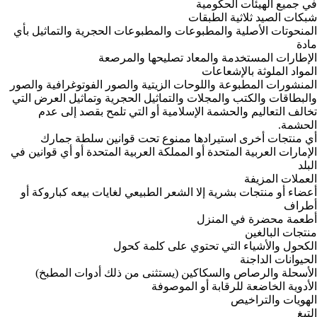
في جميع الهيئات الحكومية
شبكات الصيد ثلاثية الطبقات
المنحوتات الأصلية والمطبوعات والمطبوعات الحجرية والتماثيل بأي
مادة
الإطارات المستخدمة والمعاد تصليحها والمرصعة
المواد الملوثة بالإشعاعات
المنشورات المطبوعة واللوحات الزيتية والصور الفوتوغرافية والصور
والبطاقات والكتب والمجلات والتماثيل الحجرية وتماثيل العرض التي
تخالف التعاليم والحشمة الإسلامية أو التي تلمح بقصد إلى عدم
الحشمة.
أي منتجات أخرى استيرادها ممنوع تحت قوانين سلطة جمارك
الإمارات العربية المتحدة أو المملكة العربية المتحدة أو أي قوانين في
البلد
العملات المزيفة
أعضاء أو منتجات بشرية إلا الشعر الطبيعي لغايات بيعه كباروكة أو
أطراف
أطعمة محضرة في المنزل
منتجات البالغين
الكحول والأشياء التي تحتوي على كلمة كحول
الحيوانات الداجنة
الأسحلة والرصاص والسكاكين (يستثنى من ذلك أدوات المطبخ)
الأدوية الخاضعة للرقابة أو الموصوفة
الهويات والتراخيص
التبغ