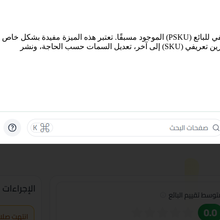
إمكانية إنشاء منتجات متشابهة متعددة بسهولة من خلال تكرار محتوى رمز التخزين التعريفي للبائع (PSKU) الموجود مسبقًا. تعتبر هذه الميزة مفيدة بشكل خاص
عند إنشاء متغيرات، مثل المنتجات بألوان مختلفة، دون الحاجة إلى إعادة إدخال جميع التفاصيل يدويًا. يمكنك نسخ المحتوى بسرعة من رمز تخزين تعريفي (SKU) إلى آخر، تعديل السمات حسب الحاجة، ونشر