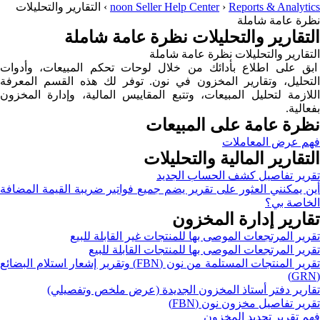
Reports & Analytics
›
noon Seller Help Center
›
التقارير والتحليلات
نظرة عامة شاملة
التقارير والتحليلات نظرة عامة شاملة
التقارير والتحليلات نظرة عامة شاملة
ابق على اطلاع بأدائك من خلال لوحات تحكم المبيعات، وأدوات
التحليل، وتقارير المخزون في نون. توفر لك هذه القسم المعرفة
اللازمة لتحليل المبيعات، وتتبع المقاييس المالية، وإدارة المخزون
بفعالية.
نظرة عامة على المبيعات
فهم عرض المعاملات
التقارير المالية والتحليلات
تقرير تفاصيل كشف الحساب الجديد
أين يمكنني العثور على تقرير يضم جميع فواتير ضريبة القيمة المضافة
الخاصة بي؟
تقارير إدارة المخزون
تقرير المرتجعات الموصى بها للمنتجات غير القابلة للبيع
تقرير المرتجعات الموصى بها للمنتجات القابلة للبيع
تقرير المنتجات المستلمة من نون (FBN) وتقرير إشعار استلام البضائع
(GRN)
تقارير دفتر أستاذ المخزون الجديدة (عرض ملخص وتفصيلي)
تقرير تفاصيل مخزون نون (FBN)
فهم تقرير تجديد المخزون