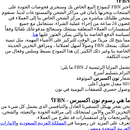
FBN؟
اختر FBN كنموذج البيع الخاص بك وسنجري فحوصات الجودة على
المنتجات ونخزنها بأمان في مراكز الشحن والمستودعات لدينا. سنقوم
بشحن طلباتك مباشرة من مركز الشحن الخاص بنا إلى العملاء في
غضون 24 ساعة من إجراء عملية الشراء. سنتعامل مع جميع
استفسارات العملاء المتعلقة بمنتجك وسنعالج مدفوعاتك تلقائيًا وفقاً
لسياسة الدفع الخاصة بنا والتي يمكن العثور عليها
هنا
.
مما يتيح لك مزيدًا من الوقت للتركيز على الأشياء المهمة، مثل تنمية
عملك. يمنحك FBN وصولاً أسهل لعملائنا ، ومرافق التخزين الحديثة
الخاصة بنا وغير ذلك الكثير. إن هذا النموذج بسيط وسلس وفعال من
حيث التكلفة.
تشمل المزايا الرئيسية لـ FBN ما يلي:
التزام بتسليم أسرع
شعار
نون اكسبرس
الموثوقة
60٪ معدل تحويل أعلى
وصول حصري للصفقات اليومية في نون
ما هي رسوم نون اكسبرس - FBN؟
نحن نفخر بهيكل التسعيرنا العادل والتنافسي الذي يشمل كل شيء من
التخزين الآمن والآمن لمنتجاتك، إلى مراقبة الجودة ،والتعبئة، والشحن،
والمرتجعات وأي استفسارات قد تطرح من العملاء.
تعرف على المزيد عن رسومنا في
المملكة العربية السعودية
و
الإمارات
العربية المتحدة
و
مصر
.