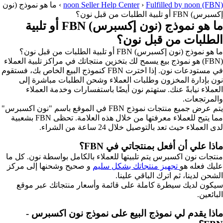
Fulfilled by noon (FBN)
›
noon Seller Help Center
›
ما هو نموذج (نون
إكسبرس) FBN أو تلبية الطلبات من قبل نون؟
ما هو نموذج (نون إكسبرس) FBN أو تلبية
الطلبات من قبل نون؟
ما هو نموذج (نون إكسبرس) FBN أو تلبية الطلبات من قبل نون؟
(FBN) هو نموذج بيع يسمح لك بتخزين منتجاتك في مراكز تلبية العملاء
في مستودعات نون. إذا اخترت FBN كنموذج البيع الخاص بك، فستقوم
نون بإدارة المخزون وطلبات العملاء وشحن الطلبات مباشرة إلى
العملاء نيابةً عنك. ستهتم نون أيضًا باستفسارات وخدمة العملاء
والمرتجعات.
يتم عرض جميع منتجات نموذج FBN في الموقع باسم "نون اكسبرس"
مما يتيح للعملاء معرفتها من خلال هذه العلامة. تحظى FBN بشعبية
لدى العملاء حيث تعد بالتوصيل خلال 24 ساعة من الشراء.
ماذا علي أن أفعل بمنتجاتي في FBN؟
منتجات نون اكسبرس يتم تلبيتها للعملاء بالكامل بواسطة نون. كل ما
عليك فعله هو
تجهيز منتجاتك بشكل سليم
و صحيح وشحنها إلى مركز
الشحن لدينا، ثم اترك الباقي علينا.
سيكون لديك سيطرة كاملة على قائمة وأسعار منتجاتك عبر موقع
البائعين.
ماذا يقدم لي نموذج البيع على نموذج نون اكسبرس -