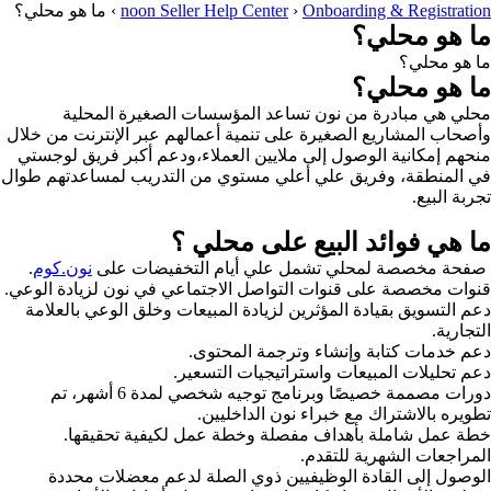
Onboarding & Registration
›
noon Seller Help Center
›
ما هو محلي؟
ما هو محلي؟
ما هو محلي؟
ما هو محلي؟
محلي هي مبادرة من نون تساعد المؤسسات الصغيرة المحلية
وأصحاب المشاريع الصغيرة على تنمية أعمالهم عبر الإنترنت من خلال
منحهم إمكانية الوصول إلى ملايين العملاء،ودعم أكبر فريق لوجستي
في المنطقة، وفريق علي أعلي مستوي من التدريب لمساعدتهم طوال
تجربة البيع.
ما هي فوائد البيع على محلي ؟
صفحة مخصصة لمحلي تشمل علي أيام التخفيضات على
نون.كوم
.
قنوات مخصصة على قنوات التواصل الاجتماعي في نون لزيادة الوعي.
دعم التسويق بقيادة المؤثرين لزيادة المبيعات وخلق الوعي بالعلامة
التجارية.
دعم خدمات كتابة وإنشاء وترجمة المحتوى.
دعم تحليلات المبيعات واستراتيجيات التسعير.
دورات مصممة خصيصًا وبرنامج توجيه شخصي لمدة 6 أشهر، تم
تطويره بالاشتراك مع خبراء نون الداخليين.
خطة عمل شاملة بأهداف مفصلة وخطة عمل لكيفية تحقيقها.
المراجعات الشهرية للتقدم.
الوصول إلى القادة الوظيفيين ذوي الصلة لدعم معضلات محددة