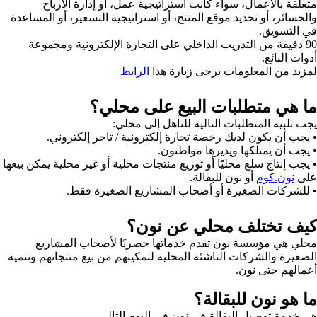
متعلقة بالأعمال، سواء كانت استراتيجية عمل، أو إدارة الأرباح
والخسائر، أو تحديد موقع المنتج، أو استراتيجية التسعير، أو المساعدة
في التسويق.
90 دقيقة من التدريب الداخلي على التجارة الإلكترونية ومجموعة
أدوات البائع.
لمزيد من المعلومات يرجى زيارة هذا
الرابط
ما هي متطلبات البيع على محلي؟
يجب تلبية المتطلبات التالية للتأهل إلى محلي:
• يجب أن يكون لديك رخصة تجارة إلكترونية / تاجر إلكتروني.
• يجب أن يمتلكها ويديرها مواطنون.
• يجب إنتاج سلع محليًا أو توزيع منتجات محلية أو غير محلية يمكن بيعها
على
نون.كوم
أو نون للبقالة.
• للشركات الصغيرة أو أصحاب المشاريع الصغيرة فقط.
كيف تختلف محلي عن نون؟
محلي هي مؤسسة نون تقدم خدماتها حصريًا لأصحاب المشاريع
الصغيرة والشركات الناشئة المحلية لتمكينهم من بيع منتجاتهم وتنمية
أعمالهم حتى نون.
ما هو نون للبقالة؟
هي خدمة توصيل البقالة في نون في اليوم التالي.