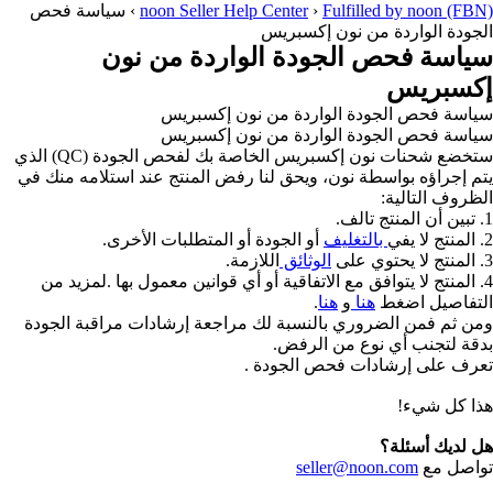
Fulfilled by noon (FBN)
›
noon Seller Help Center
›
سياسة فحص
الجودة الواردة من نون إكسبريس
سياسة فحص الجودة الواردة من نون
إكسبريس
سياسة فحص الجودة الواردة من نون إكسبريس
سياسة فحص الجودة الواردة من نون إكسبريس
ستخضع شحنات نون إكسبريس الخاصة بك لفحص الجودة (QC) الذي
يتم إجراؤه بواسطة نون، ويحق لنا رفض المنتج عند استلامه منك في
الظروف التالية:
1. تبين أن المنتج تالف.
2. المنتج لا يفي
بالتغليف
أو الجودة أو المتطلبات الأخرى.
3. المنتج لا يحتوي على
الوثائق
اللازمة.
4. المنتج لا يتوافق مع الاتفاقية أو أي قوانين معمول بها .لمزيد من
التفاصيل اضغط
هنا
و
هنا
.
ومن ثم فمن الضروري بالنسبة لك مراجعة إرشادات مراقبة الجودة
بدقة لتجنب أي نوع من الرفض.
تعرف على إرشادات فحص الجودة .
هذا كل شيء!
هل لديك أسئلة؟
تواصل مع
seller@noon.com